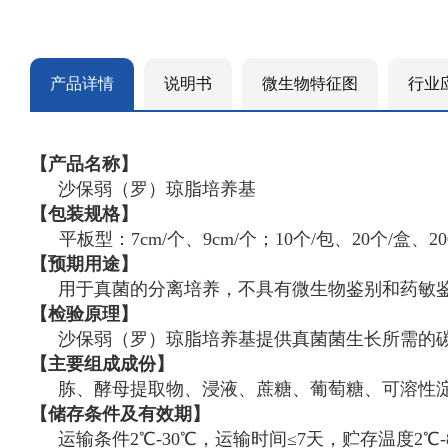
产品详情
说明书
微生物特征图
行业
【产品名称】
沙保弱（罗）琼脂培养基
【包装规格】
平板型：
7cm/个、9cm/个；
10个/包、20个/盒、20
【预期用途】
用于真菌的分离培养，不具有微生物鉴别和药敏
【检验原理】
沙保弱（罗）琼脂培养基提供真菌菌生长所需的
【主要组成成份】
胨、酵母提取物、浸液、蔗糖、葡萄糖、可溶性
【储存条件及有效期】
运输条件
2℃-30℃，运输时间≤7天，贮存温度2