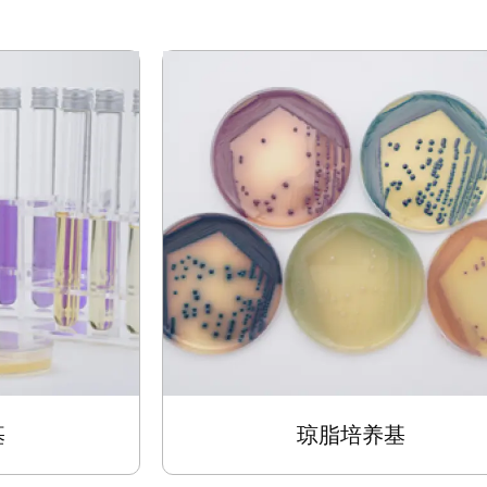
基
琼脂培养基