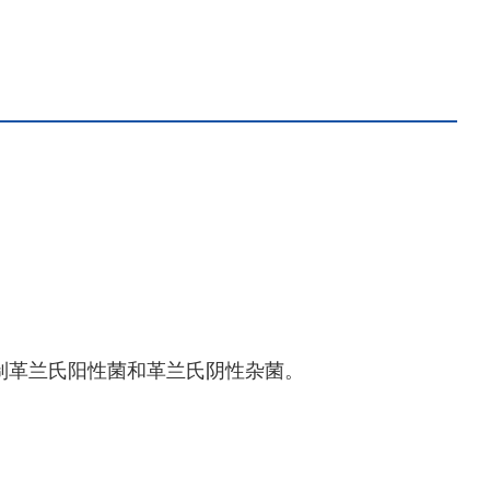
制革兰氏阳性菌和革兰氏阴性杂菌。
。