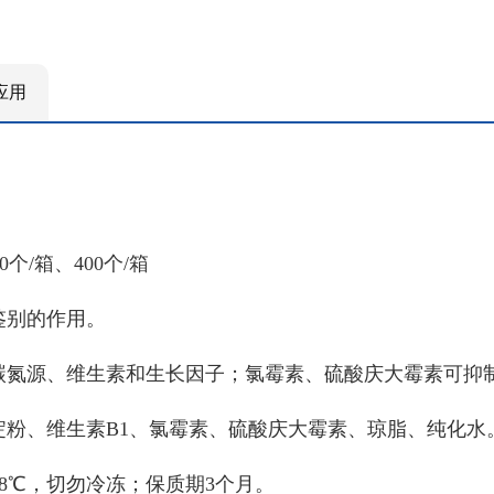
应用
0个/箱、400个/箱
鉴别的作用。
碳氮源、维生素和生长因子；氯霉素、硫酸庆大霉素可抑
淀粉、维生素
B1、氯霉素、硫酸庆大霉素、琼脂、纯化水
℃-8℃，切勿冷冻；保质期3个月。